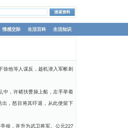
情感交际
生活百科
生活知识
下徐他等人谋反，趁机潜入军帐刺
乱中，许褚扶曹操上船，左手举着
站出，怒目将其吓退，从此便留下
亭侯，并升为武卫将军。公元227