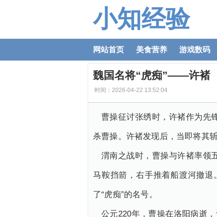
小知经验
网站首页
美食营养
游戏数码
魏国名将“虎痴”——许褚
时间：2026-04-22 13:52:04
曹操征讨张绣时，许褚作为先
杀曹操。许褚发现后，当即将其
渭南之战时，曹操与许褚率领
马鞍挡箭，右手推着船渡河撤退
了“虎痴”的名号。
公元220年，曹操在洛阳病逝