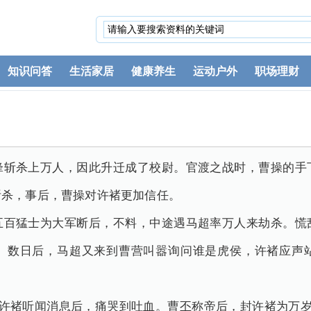
知识问答
生活家居
健康养生
运动户外
职场理财
锋斩杀上万人，因此升迁成了校尉。官渡之战时，曹操的手
斩杀，事后，曹操对许褚更加信任。
五百猛士为大军断后，不料，中途遇马超率万人来劫杀。慌
。数日后，马超又来到曹营叫嚣询问谁是虎侯，许褚应声
，许褚听闻消息后，痛哭到吐血。曹丕称帝后，封许褚为万岁