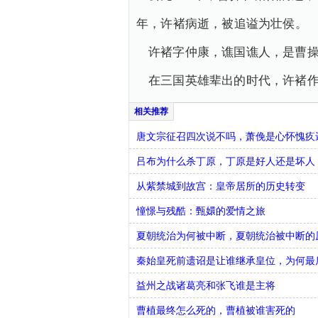
年，许褚病逝，被追谥为壮侯。
许褚字仲康，谯国谯人，是曹
在三国英雄辈出的时代，许褚
唐文宗征召四次说不吗，萧俛是心怀愧疚
吕布为什么杀丁原，丁原是好人还是坏人
从紫禁城到故宫：皇帝居所的历史转变
憧憬与残酷：甄嬛的爱情之旅
夏朝统治为何被中断，夏朝统治被中断的
秦始皇死前遗诏是让谁继承皇位，为何最
益州之战诸葛亮和张飞谁是主将
曹植最终怎么死的，曹植被谁害死的