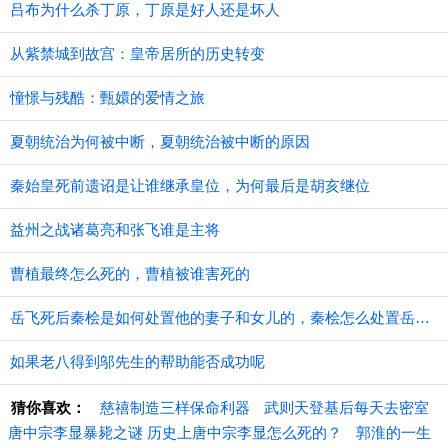
吕布为什么杀丁原，丁原是好人还是坏人
从紫禁城到故宫：皇帝居所的历史转变
憧憬与残酷：甄嬛的爱情之旅
夏朝统治为何被中断，夏朝统治被中断的原因
秦始皇死前遗诏是让谁继承皇位，为何最后是胡亥继位
益州之战诸葛亮和张飞谁是主将
曹植最终怎么死的，曹植被谁害死的
​岳飞死后秦桧是如何处置他的妻子和女儿的，秦桧怎么处置岳飞家人的
如果老八得到邬先生的帮助能否成功呢
猜你喜欢：
慈禧制造三样保命利器
武则天登基后每天去密室
唐中宗李显暴毙之谜 历史上唐中宗李显怎么死的？
郭淮的一生