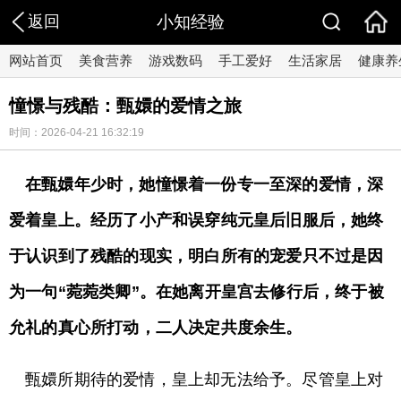
返回
小知经验
网站首页
美食营养
游戏数码
手工爱好
生活家居
健康养
憧憬与残酷：甄嬛的爱情之旅
时间：2026-04-21 16:32:19
在甄嬛年少时，她憧憬着一份专一至深的爱情，深
爱着皇上。经历了小产和误穿纯元皇后旧服后，她终
于认识到了残酷的现实，明白所有的宠爱只不过是因
为一句“菀菀类卿”。在她离开皇宫去修行后，终于被
允礼的真心所打动，二人决定共度余生。
甄嬛所期待的爱情，皇上却无法给予。尽管皇上对