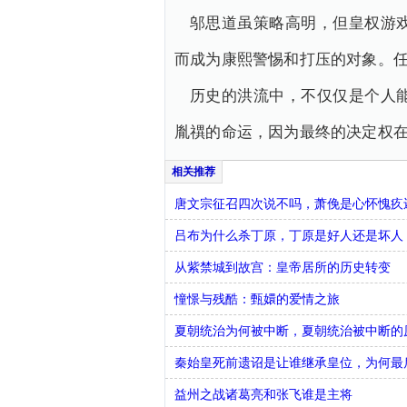
邬思道虽策略高明，但皇权游
而成为康熙警惕和打压的对象。
历史的洪流中，不仅仅是个人
胤禩的命运，因为最终的决定权
唐文宗征召四次说不吗，萧俛是心怀愧疚
吕布为什么杀丁原，丁原是好人还是坏人
从紫禁城到故宫：皇帝居所的历史转变
憧憬与残酷：甄嬛的爱情之旅
夏朝统治为何被中断，夏朝统治被中断的
秦始皇死前遗诏是让谁继承皇位，为何最
益州之战诸葛亮和张飞谁是主将