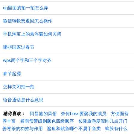
qq里面的拍一拍怎么弄
微信转帐想退回怎么操作
手机淘宝上的悬浮窗如何关闭
哪些国家过春节
wps两个字和三个字对齐
春节起源
怎样关闭拍一拍
语音通话是什么意思
猜你喜欢：
阿昌族的风俗
奈何boss要娶我的演员
方便面营
养丰富
暴雨预警级别颜色四级顺序
长隆旅游度假区几点开门
姜枣茶的功效与作用
鲨鱼和鱿鱼哪个不属于鱼类
蜂胶有什么