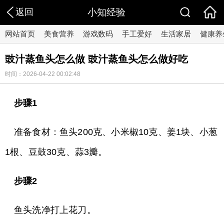
返回
小知经验
网站首页
美食营养
游戏数码
手工爱好
生活家居
健康养
豉汁蒸鱼头怎么做 豉汁蒸鱼头怎么做好吃
时间：2026-04-22 00:02:48
步骤1
准备食材：鱼头200克、小米椒10克、姜1块、小葱
1根、豆鼓30克、蒜3瓣。
步骤2
鱼头洗净打上花刀。