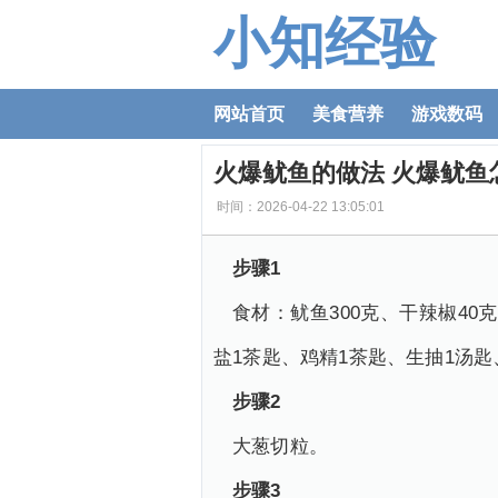
小知经验
网站首页
美食营养
游戏数码
火爆鱿鱼的做法 火爆鱿鱼
时间：2026-04-22 13:05:01
步骤1
食材：鱿鱼300克、干辣椒40
盐1茶匙、鸡精1茶匙、生抽1汤
步骤2
大葱切粒。
步骤3