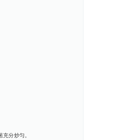
葱充分炒匀。