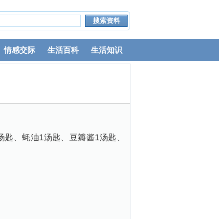
情感交际
生活百科
生活知识
1汤匙、蚝油1汤匙、豆瓣酱1汤匙、