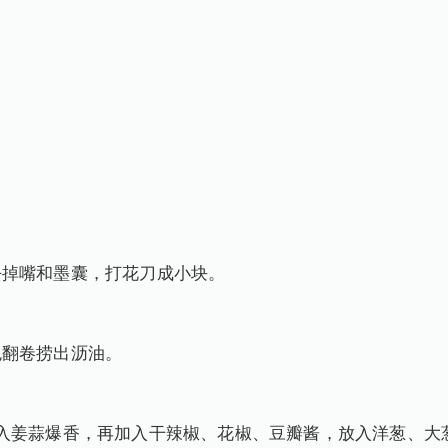
去掉嘴和墨囊，打花刀成小块。
色翻卷捞出沥油。
入姜蒜爆香，再加入干辣椒、花椒、豆瓣酱，放入洋葱、大