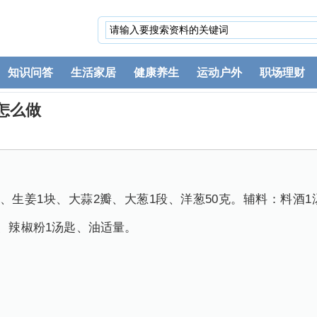
知识问答
生活家居
健康养生
运动户外
职场理财
怎么做
克、生姜1块、大蒜2瓣、大葱1段、洋葱50克。辅料：料酒
匙、辣椒粉1汤匙、油适量。