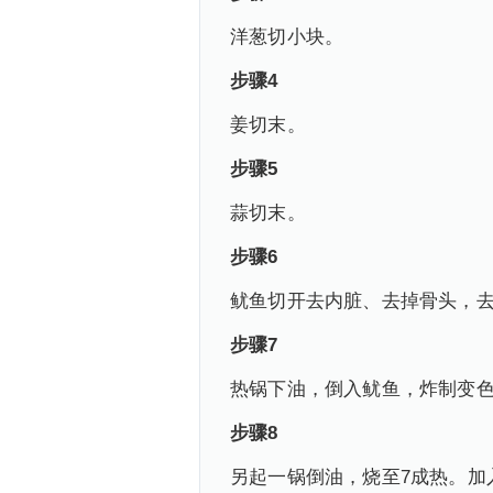
洋葱切小块。
步骤4
姜切末。
步骤5
蒜切末。
步骤6
鱿鱼切开去内脏、去掉骨头，
步骤7
热锅下油，倒入鱿鱼，炸制变
步骤8
另起一锅倒油，烧至7成热。加