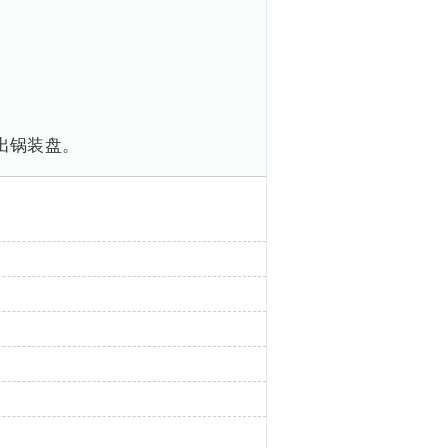
出锅装盘。