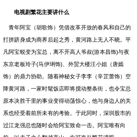
电视剧繁花主要讲什么
青年阿宝（胡歌饰）凭借改革开放的春风和自己的
打拼跻身成为商界后起之秀，黄河路上无人不晓。平
凡阿宝蜕变为宝总，离不开高人爷叔(游本昌饰)与夜
东京老板玲子(马伊琍饰)、外贸大楼汪小姐（唐嫣
饰）的鼎力协助。随着神秘女子李李（辛芷蕾饰）空
降黄河路，一家时髦饭店即将搅动整条街，也令宝总
原本决胜千里的事业变得动荡惊心，他与身边人的关
系也经受着前所未有的考验。于此同时，深圳股市的
过江龙强总也随时会给阿宝致命一击。阿宝唯有向