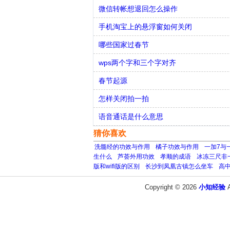
微信转帐想退回怎么操作
手机淘宝上的悬浮窗如何关闭
哪些国家过春节
wps两个字和三个字对齐
春节起源
怎样关闭拍一拍
语音通话是什么意思
猜你喜欢
洗髓经的功效与作用
橘子功效与作用
一加7与一
生什么
芦荟外用功效
孝顺的成语
冰冻三尺非
版和wifi版的区别
长沙到凤凰古镇怎么坐车
高
Copyright © 2026
小知经验