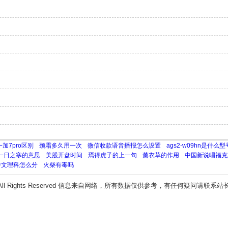
加7pro区别
颈霜多久用一次
微信收款语音播报怎么设置
ags2-w09hn是什么型
一日之寒的意思
美股开盘时间
焉得虎子的上一句
薰衣草的作用
中国新说唱福克
中文理科怎么分
火柴有毒吗
All Rights Reserved 信息来自网络，所有数据仅供参考，有任何疑问请联系站