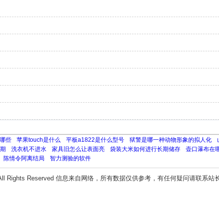
哪些
苹果touch是什么
平板a1822是什么型号
狱警是哪一种动物形象的拟人化
一期
洗衣机不进水
家具旧怎么让表面亮
袋装大米如何进行长期储存
壶口瀑布在
陈情令阿离结局
智力测验的软件
All Rights Reserved 信息来自网络，所有数据仅供参考，有任何疑问请联系站