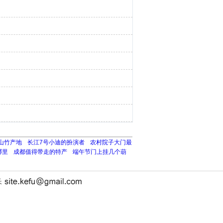
山竹产地
长江7号小迪的扮演者
农村院子大门最
哪里
成都值得带走的特产
端午节门上挂几个葫
长