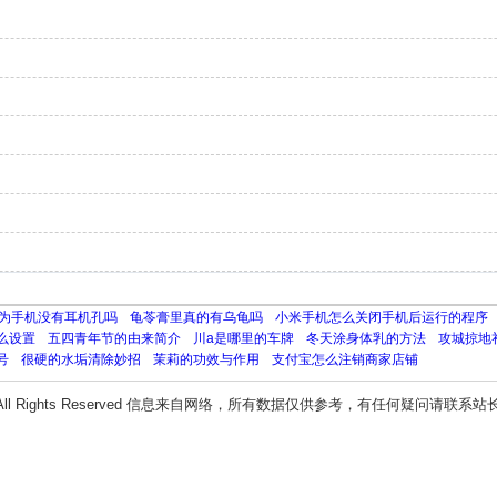
为手机没有耳机孔吗
龟苓膏里真的有乌龟吗
小米手机怎么关闭手机后运行的程序
么设置
五四青年节的由来简介
川a是哪里的车牌
冬天涂身体乳的方法
攻城掠地
号
很硬的水垢清除妙招
茉莉的功效与作用
支付宝怎么注销商家店铺
All Rights Reserved 信息来自网络，所有数据仅供参考，有任何疑问请联系站