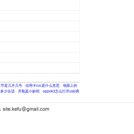
水节是几月几号
信用卡cvc是什么意思
地面上的
度多少合适
开瓶盖小妙招
oppok3怎么打开usb调
长