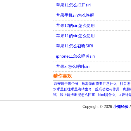
苹果11怎么打开siri
苹果手机siri怎么唤醒
苹果12的siri怎么使用
苹果11的siri怎么使用
苹果11怎么召唤SIRI
iphone11怎么呼叫siri
苹果xr怎么呼叫siri
猜你喜欢
西安属于哪个省
敷海藻面膜要注意什么
抖音怎
水哪里低往哪里流猜生肖
丝瓜功效与作用
虎胆
试
脸上能搓出泥怎么回事
html是什么
ui设计
Copyright © 2026
小知经验