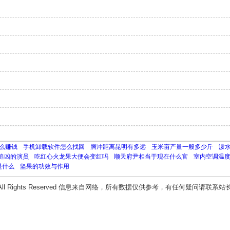
么赚钱
手机卸载软件怎么找回
腾冲距离昆明有多远
玉米亩产量一般多少斤
泼
追凶的演员
吃红心火龙果大便会变红吗
顺天府尹相当于现在什么官
室内空调温
是什么
坚果的功效与作用
All Rights Reserved 信息来自网络，所有数据仅供参考，有任何疑问请联系站