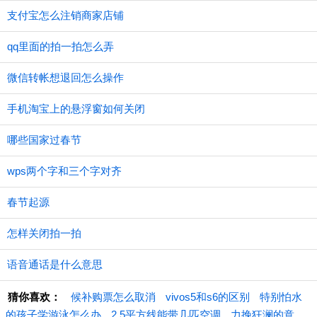
支付宝怎么注销商家店铺
qq里面的拍一拍怎么弄
微信转帐想退回怎么操作
手机淘宝上的悬浮窗如何关闭
哪些国家过春节
wps两个字和三个字对齐
春节起源
怎样关闭拍一拍
语音通话是什么意思
猜你喜欢：
候补购票怎么取消
vivos5和s6的区别
特别怕水
的孩子学游泳怎么办
2.5平方线能带几匹空调
力挽狂澜的意