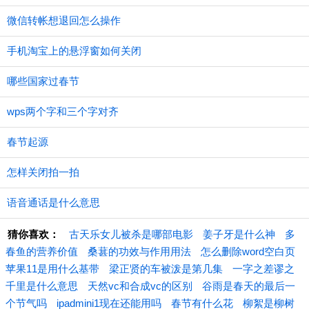
微信转帐想退回怎么操作
手机淘宝上的悬浮窗如何关闭
哪些国家过春节
wps两个字和三个字对齐
春节起源
怎样关闭拍一拍
语音通话是什么意思
猜你喜欢：
古天乐女儿被杀是哪部电影
姜子牙是什么神
多
春鱼的营养价值
桑葚的功效与作用用法
怎么删除word空白页
苹果11是用什么基带
梁正贤的车被泼是第几集
一字之差谬之
千里是什么意思
天然vc和合成vc的区别
谷雨是春天的最后一
个节气吗
ipadmini1现在还能用吗
春节有什么花
柳絮是柳树