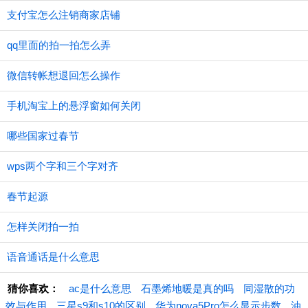
支付宝怎么注销商家店铺
qq里面的拍一拍怎么弄
微信转帐想退回怎么操作
手机淘宝上的悬浮窗如何关闭
哪些国家过春节
wps两个字和三个字对齐
春节起源
怎样关闭拍一拍
语音通话是什么意思
猜你喜欢：
ac是什么意思
石墨烯地暖是真的吗
同湿散的功
效与作用
三星s9和s10的区别
华为nova5Pro怎么显示步数
油