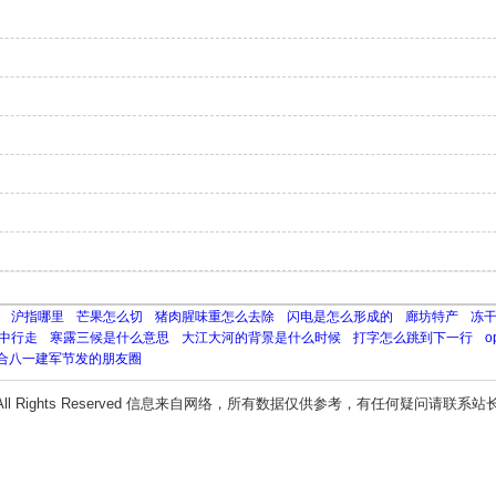
沪指哪里
芒果怎么切
猪肉腥味重怎么去除
闪电是怎么形成的
廊坊特产
冻
中行走
寒露三候是什么意思
大江大河的背景是什么时候
打字怎么跳到下一行
合八一建军节发的朋友圈
All Rights Reserved 信息来自网络，所有数据仅供参考，有任何疑问请联系站