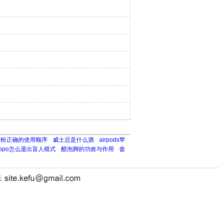
干粉正确的使用顺序
威士忌是什么酒
airpods苹
oppo怎么退出盲人模式
醋泡脚的功效与作用
畲
长