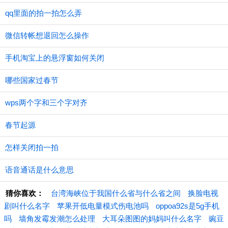
qq里面的拍一拍怎么弄
微信转帐想退回怎么操作
手机淘宝上的悬浮窗如何关闭
哪些国家过春节
wps两个字和三个字对齐
春节起源
怎样关闭拍一拍
语音通话是什么意思
猜你喜欢：
台湾海峡位于我国什么省与什么省之间
换脸电视
剧叫什么名字
苹果开低电量模式伤电池吗
oppoa92s是5g手机
吗
墙角发霉发潮怎么处理
大耳朵图图的妈妈叫什么名字
豌豆