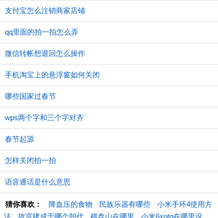
支付宝怎么注销商家店铺
qq里面的拍一拍怎么弄
微信转帐想退回怎么操作
手机淘宝上的悬浮窗如何关闭
哪些国家过春节
wps两个字和三个字对齐
春节起源
怎样关闭拍一拍
语音通话是什么意思
猜你喜欢：
降血压的食物
民族乐器有哪些
小米手环4使用方
法
故宫建成于哪个朝代
棋盘山在哪里
小米6xotg在哪里设