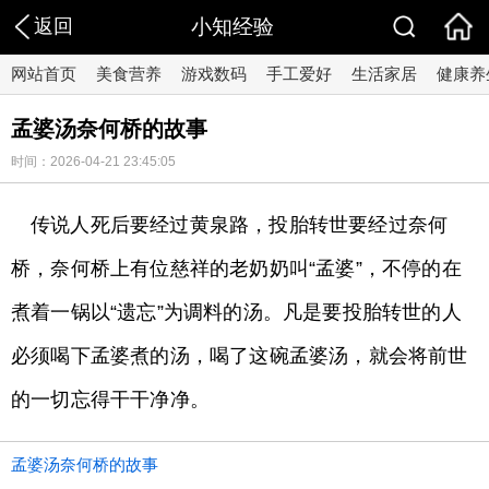
返回
小知经验
网站首页
美食营养
游戏数码
手工爱好
生活家居
健康养
孟婆汤奈何桥的故事
时间：2026-04-21 23:45:05
传说人死后要经过黄泉路，投胎转世要经过奈何
桥，奈何桥上有位慈祥的老奶奶叫“孟婆”，不停的在
煮着一锅以“遗忘”为调料的汤。凡是要投胎转世的人
必须喝下孟婆煮的汤，喝了这碗孟婆汤，就会将前世
的一切忘得干干净净。
孟婆汤奈何桥的故事