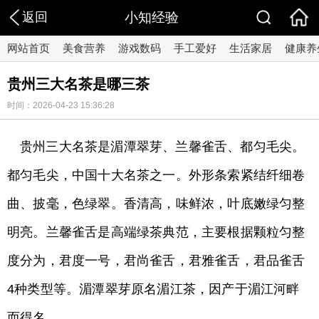
返回
小知经验
网站首页
美食营养
游戏数码
手工爱好
生活家居
健康养
贵州三大名茶是哪三茶
时间：2026-04-23 15:36:28
贵州三大名茶是湄潭翠芽、兰馨雀舌、都匀毛尖。
都匀毛尖，中国十大名茶之一。外形条索紧结纤细卷
曲、披毫，色绿翠。香清高，味鲜浓，叶底嫩绿匀整
明亮。兰馨雀舌是高端绿茶典范，主要根据颗粒匀整
度分为，君度一号，君尚雀舌，君雅雀舌，君品雀舌
4种类型等。湄潭翠芽原名湄江茶，因产于湄江河畔
而得名。