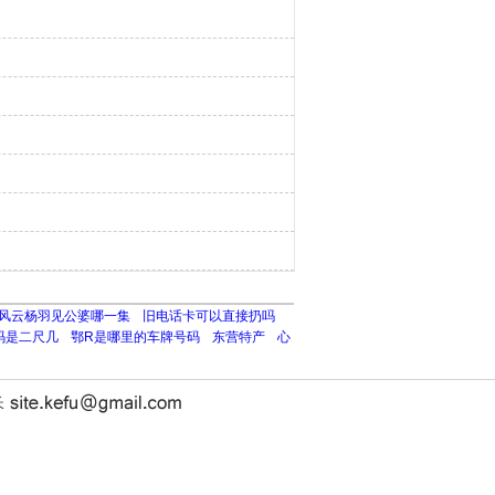
风云杨羽见公婆哪一集
旧电话卡可以直接扔吗
0码是二尺几
鄂R是哪里的车牌号码
东营特产
心
长