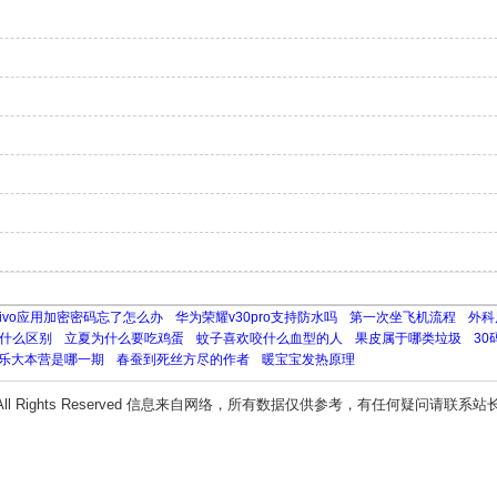
vivo应用加密密码忘了怎么办
华为荣耀v30pro支持防水吗
第一次坐飞机流程
外科
什么区别
立夏为什么要吃鸡蛋
蚊子喜欢咬什么血型的人
果皮属于哪类垃圾
3
乐大本营是哪一期
春蚕到死丝方尽的作者
暖宝宝发热原理
All Rights Reserved 信息来自网络，所有数据仅供参考，有任何疑问请联系站