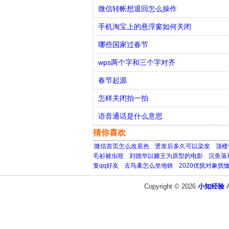
微信转帐想退回怎么操作
手机淘宝上的悬浮窗如何关闭
哪些国家过春节
wps两个字和三个字对齐
春节起源
怎样关闭拍一拍
语音通话是什么意思
猜你喜欢
微信首页怎么改底色
烫发后多久可以染发
顶楼
毛衫被虫咬
刘德华以赌王为原型的电影
沉鱼落
复qq好友
去鸟巢怎么坐地铁
2020优抚对象抚
Copyright © 2026
小知经验