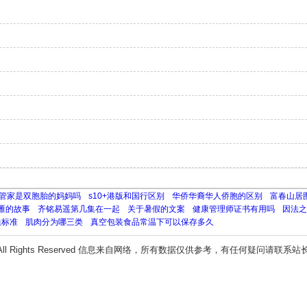
管家是双胞胎的妈妈吗
s10+港版和国行区别
华侨华裔华人侨胞的区别
富春山居
雁的故事
齐铭易遥第几集在一起
关于暑假的文案
健康管理师证书有用吗
因法之
恤标准
肌肉分为哪三类
真空包装食品常温下可以保存多久
All Rights Reserved 信息来自网络，所有数据仅供参考，有任何疑问请联系站