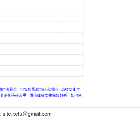
图作者是谁
电饭煲蛋糕为什么塌陷
怎样防止羊
名杀柳莎莎凶手
微信昵称女生简短好听
如何恢
长