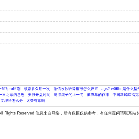
加7pro区别
颈霜多久用一次
微信收款语音播报怎么设置
ags2-w09hn是什么型
一日之寒的意思
美股开盘时间
焉得虎子的上一句
薰衣草的作用
中国新说唱福克
中文理科怎么分
火柴有毒吗
All Rights Reserved 信息来自网络，所有数据仅供参考，有任何疑问请联系站