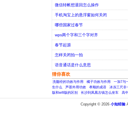
微信转帐想退回怎么操作
手机淘宝上的悬浮窗如何关闭
哪些国家过春节
wps两个字和三个字对齐
春节起源
怎样关闭拍一拍
语音通话是什么意思
猜你喜欢
洗髓经的功效与作用
橘子功效与作用
一加7与一
生什么
芦荟外用功效
孝顺的成语
冰冻三尺非
版和wifi版的区别
长沙到凤凰古镇怎么坐车
高
Copyright © 2026
小知经验