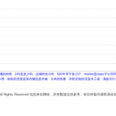
璃的种类
245是多少码
运城特色小吃
500牛等于多少斤
realme是oppo子公司
作用
铁轨的宽度是算内侧还是外侧
大米的热量
衣柜定制好还是木工做
满族为什
All Rights Reserved 信息来自网络，所有数据仅供参考，有任何疑问请联系站