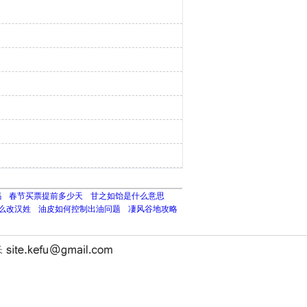
吗
春节买票提前多少天
甘之如饴是什么意思
么改汉姓
油皮如何控制出油问题
凄风谷地攻略
长