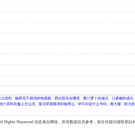
怎么找到
杨蓉毛不易演的电视剧
西出阳关在哪里
蜜汁萝卜的做法
口香糖的成分
桃汁弄到衣服上怎么洗
复活草面膜孕妇能用么
95510是什么号码
瘦大腿
权力的
All Rights Reserved 信息来自网络，所有数据仅供参考，有任何疑问请联系站