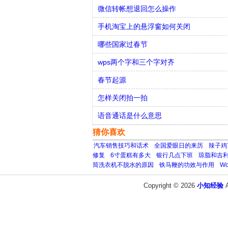
微信转帐想退回怎么操作
手机淘宝上的悬浮窗如何关闭
哪些国家过春节
wps两个字和三个字对齐
春节起源
怎样关闭拍一拍
语音通话是什么意思
猜你喜欢
汽车销售技巧和话术
全国爱眼日的来历
辣子鸡
修复
6寸蛋糕有多大
银行几点下班
琼脂和吉
筒洗衣机不脱水的原因
铁马鞭的功效与作用
W
Copyright © 2026
小知经验