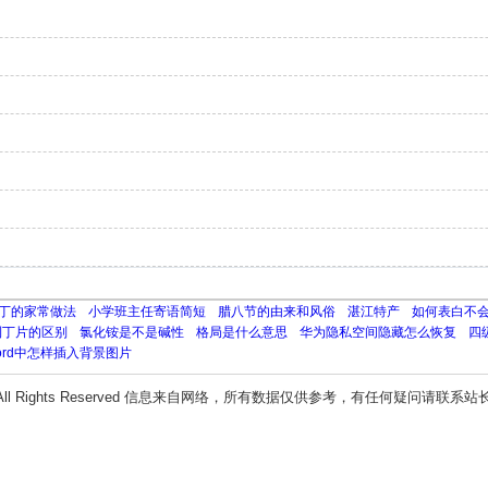
丁的家常做法
小学班主任寄语简短
腊八节的由来和风俗
湛江特产
如何表白不
利丁片的区别
氯化铵是不是碱性
格局是什么意思
华为隐私空间隐藏怎么恢复
四
ord中怎样插入背景图片
All Rights Reserved 信息来自网络，所有数据仅供参考，有任何疑问请联系站