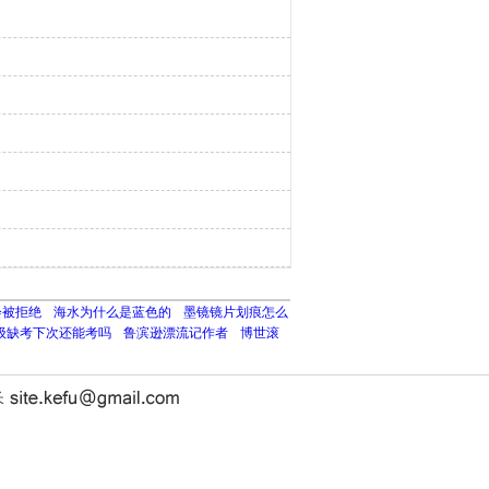
会被拒绝
海水为什么是蓝色的
墨镜镜片划痕怎么
级缺考下次还能考吗
鲁滨逊漂流记作者
博世滚
长