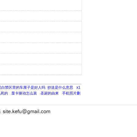
黑白禁区里的车厘子是好人吗
​抄送是什么意思
x1
么死的
显卡驱动怎么装
圣诞的由来
手机照片删
长