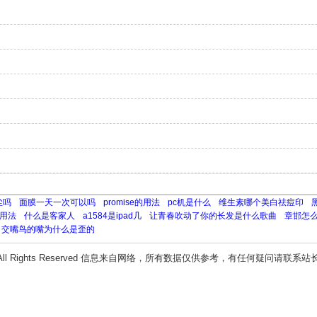
尘吗
面膜一天一次可以吗
promise的用法
pc机是什么
维生素哪个美白祛痘印
用法
什么是客家人
a1584是ipad几
让青春吹动了你的长发是什么歌曲
章邯怎
交嘴鸟的嘴为什么是歪的
All Rights Reserved 信息来自网络，所有数据仅供参考，有任何疑问请联系站