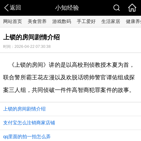
返回
小知经验
网站首页
美食营养
游戏数码
手工爱好
生活家居
健康养
上锁的房间剧情介绍
时间：2026-04-22 07:30:38
《上锁的房间》讲的是以高校刑侦教授木夏为首，
联合警所霸王花左漫以及欢脱话唠帅警官谭佑组成探
案三人组，共同侦破一件件高智商犯罪案件的故事。
上锁的房间剧情介绍
支付宝怎么注销商家店铺
qq里面的拍一拍怎么弄