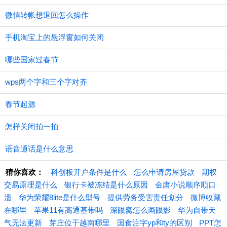
微信转帐想退回怎么操作
手机淘宝上的悬浮窗如何关闭
哪些国家过春节
wps两个字和三个字对齐
春节起源
怎样关闭拍一拍
语音通话是什么意思
猜你喜欢：
科创板开户条件是什么
怎么申请房屋贷款
期权
交易原理是什么
银行卡被冻结是什么原因
金庸小说顺序顺口
溜
华为荣耀8lite是什么型号
提供劳务受害责任划分
微博收藏
在哪里
苹果11有高通基带吗
深眼窝怎么画眼影
华为自带天
气无法更新
芽庄位于越南哪里
国食注字yp和ty的区别
PPT怎