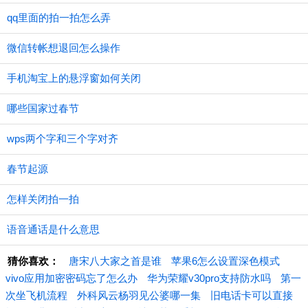
qq里面的拍一拍怎么弄
微信转帐想退回怎么操作
手机淘宝上的悬浮窗如何关闭
哪些国家过春节
wps两个字和三个字对齐
春节起源
怎样关闭拍一拍
语音通话是什么意思
猜你喜欢：
唐宋八大家之首是谁
苹果6怎么设置深色模式
vivo应用加密密码忘了怎么办
华为荣耀v30pro支持防水吗
第一
次坐飞机流程
外科风云杨羽见公婆哪一集
旧电话卡可以直接