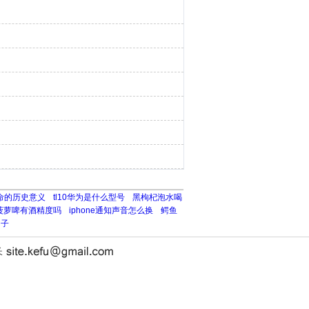
命的历史意义
tl10华为是什么型号
黑枸杞泡水喝
菠萝啤有酒精度吗
iphone通知声音怎么换
鳄鱼
句子
长