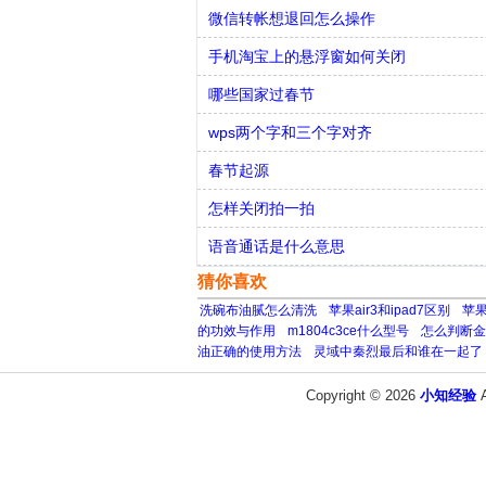
微信转帐想退回怎么操作
手机淘宝上的悬浮窗如何关闭
哪些国家过春节
wps两个字和三个字对齐
春节起源
怎样关闭拍一拍
语音通话是什么意思
猜你喜欢
洗碗布油腻怎么清洗
苹果air3和ipad7区别
苹果
的功效与作用
m1804c3ce什么型号
怎么判断金
油正确的使用方法
灵域中秦烈最后和谁在一起了
Copyright © 2026
小知经验