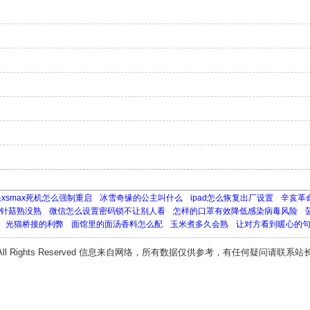
xsmax死机怎么强制重启
冰雪奇缘的公主叫什么
ipad怎么恢复出厂设置
辛亥革
针菇熟没熟
微信怎么设置密码锁不让别人看
怎样的口罩有效降低感染病毒风险
光猫桥接的利弊
面馆里的面汤香料怎么配
玉米煮多久会熟
让对方看到暖心的
All Rights Reserved 信息来自网络，所有数据仅供参考，有任何疑问请联系站