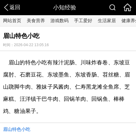
返回
小知经验
网站首页
美食营养
游戏数码
手工爱好
生活家居
健康养
眉山特色小吃
时间：2026-04-22 13:05:16
眉山的特色小吃有辣汁泥肠、川味炸春卷、东坡豆
腐肘、石磨豆花、东坡墨鱼、东坡香肠、苕丝糖、眉
山跷脚牛肉、雅妹子风酱肉、仁寿黑龙滩全鱼席、芝
麻糕、汪洋镇干巴牛肉、回锅羊肉、回锅鱼、棒棒
鸡、糖油果子。
眉山特色小吃