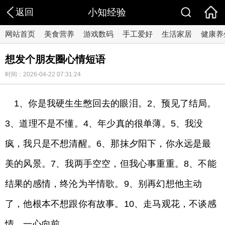
返回
小知经验
网站首页
美食营养
游戏数码
手工爱好
生活家居
健康养
想发个朋友圈心情短语
时间：2026-04-22 07:31:24
1、你是我硬生生憋回去的眼泪。2、预见了结局。
3、道理不是不懂。4、年少真的很单薄。5、我没
疯，我只是不想清醒。6、那抹夕阳下，你永远是最
美的风景。7、我两手空空，但我心事重重。8、不能
结果的感情，终沦为半情歌。9、别再幻想他主动
了，他根本不想跟你有故事。10、走马观花，不谈感
情，一心向前。