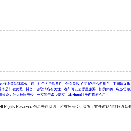
息好还是等额本金
信用社个人贷款条件
什么是数字货币?怎么使用？
中国建设银
益率是什么意思
抖音一键取消所有关注
春节可以去哪里旅游
虾的种类
电饭煲做
翅蜈蚣为什么救陈玉楼
一克等于多少毫克
abybom叶子面膜怎么用
All Rights Reserved 信息来自网络，所有数据仅供参考，有任何疑问请联系站