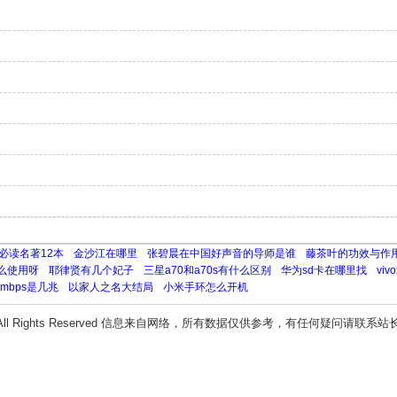
必读名著12本
金沙江在哪里
张碧晨在中国好声音的导师是谁
藤茶叶的功效与作
么使用呀
耶律贤有几个妃子
三星a70和a70s有什么区别
华为sd卡在哪里找
vi
0mbps是几兆
以家人之名大结局
小米手环怎么开机
All Rights Reserved 信息来自网络，所有数据仅供参考，有任何疑问请联系站