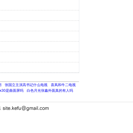
用
张国立主演高书记什么电视
喜凤和牛二电视
vox30是曲面屏吗
白色月光张鑫外面真的有人吗
长