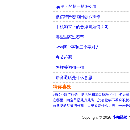
qq里面的拍一拍怎么弄
微信转帐想退回怎么操作
手机淘宝上的悬浮窗如何关闭
哪些国家过春节
wps两个字和三个字对齐
春节起源
怎样关闭拍一拍
语音通话是什么意思
猜你喜欢
现代小短诗精选
增肌粉和蛋白质粉区别
冬天戴
在哪里
闺蜜节是几月几号
怎么化妆不浮粉不脱
蒸熟吃的功效与作用
百里奚是什么大夫
一公分
Copyright © 2026
小知经验