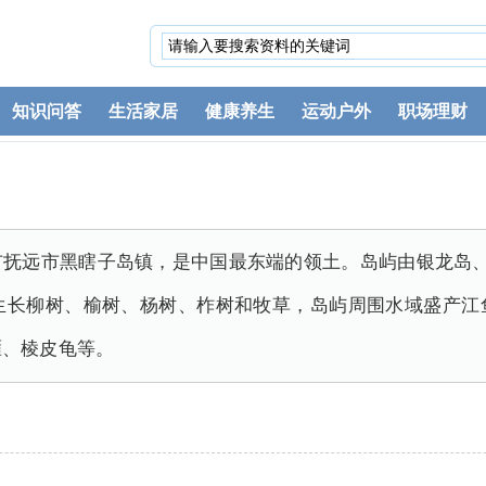
知识问答
生活家居
健康养生
运动户外
职场理财
市抚远市黑瞎子岛镇，是中国最东端的领土。岛屿由银龙岛、
要生长柳树、榆树、杨树、柞树和牧草，岛屿周围水域盛产江
雁、棱皮龟等。