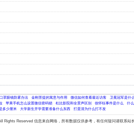
口罩眼镜防雾办法
金刚菩提的寓意与作用
微信如何查看最近访客
卫冕冠军是什
妆
苹果手机怎么设置微信密码锁
杜比影院和全景声区别
徐怀钰事件是什么
什么
是多少厘米
大学新生开学需要准备什么东西
打蛋清为什么打不发
All Rights Reserved 信息来自网络，所有数据仅供参考，有任何疑问请联系站