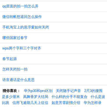
qq里面的拍一拍怎么弄
微信转帐想退回怎么操作
手机淘宝上的悬浮窗如何关闭
哪些国家过春节
wps两个字和三个字对齐
春节起源
怎样关闭拍一拍
语音通话是什么意思
猜你喜欢：
华为p30和pro区别
关闭随手记声音
2尺3的腰围
是多少厘米
凤舞香罗大结局
什么样的分手不能复合
什么是波
比跳
信用飞逾期几天上征信
如意芳霏剧情介绍
华为怎样录