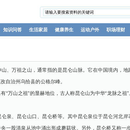
知识问答
生活家居
健康养生
运动户外
职场理财
神山、万祖之山，通常指的是昆仑山脉。它在中国境内，地
克孜自治州乌恰县的公格尔峰。
有“万山之祖”的显赫地位，古人称昆仑山为中华“龙脉之祖
昆仑泉、昆仑山口、昆仑桥等。其中昆仑泉位于昆仑河北岸
中央一股清泉从池中涌出形成蘑菇状。另外，昆仑桥又称一步