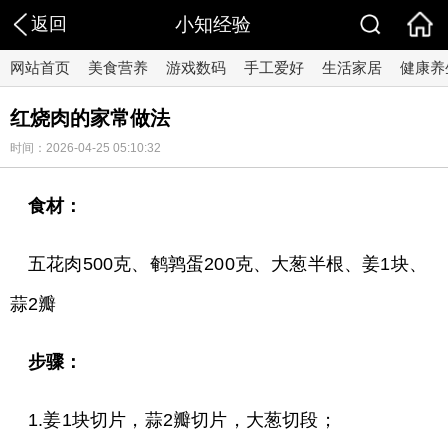
返回
小知经验
网站首页
美食营养
游戏数码
手工爱好
生活家居
健康养
红烧肉的家常做法
时间：2026-04-25 05:10:32
食材：
五花肉500克、鹌鹑蛋200克、大葱半根、姜1块、
蒜2瓣
步骤：
1.姜1块切片，蒜2瓣切片，大葱切段；