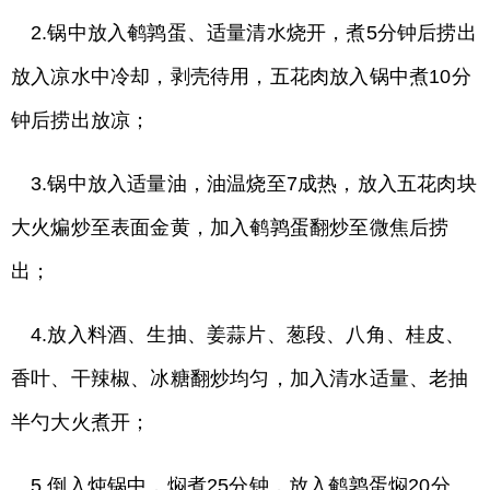
2.锅中放入鹌鹑蛋、适量清水烧开，煮5分钟后捞出
放入凉水中冷却，剥壳待用，五花肉放入锅中煮10分
钟后捞出放凉；
3.锅中放入适量油，油温烧至7成热，放入五花肉块
大火煸炒至表面金黄，加入鹌鹑蛋翻炒至微焦后捞
出；
4.放入料酒、生抽、姜蒜片、葱段、八角、桂皮、
香叶、干辣椒、冰糖翻炒均匀，加入清水适量、老抽
半勺大火煮开；
5.倒入炖锅中，焖煮25分钟，放入鹌鹑蛋焖20分