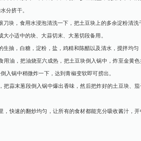
的水分挤干。
滚刀块，食用水浸泡清洗一下，把土豆块上的多余淀粉清洗
成大小适中的块、大蒜切末、大葱切段备用。
的生抽，白糖，淀粉，盐，鸡精和陈醋以及清水，搅拌均匀
的食用油，把油烧至六成热，把土豆块倒入锅中，炸至金黄色
块倒入锅中稍微炸一下，达到青椒变软即可捞出。
油，把蒜末葱段倒入锅中爆出香味，然后把炸好的土豆块、茄
锅里，快速的翻炒均匀，让所有的食材都能充分吸收酱汁，开