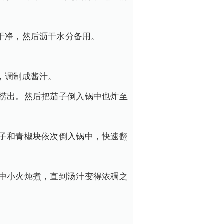
干净，然后沥干水分备用。
，调制成酱汁。
捞出。然后把茄子倒入锅中也炸至
子和青椒块依次倒入锅中，快速翻
中小火炖煮，直到汤汁变得浓稠之