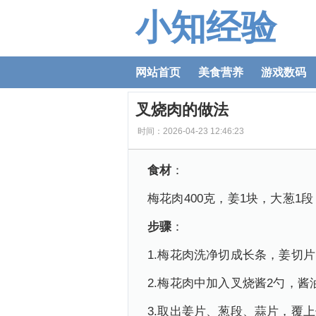
小知经验
网站首页
美食营养
游戏数码
叉烧肉的做法
时间：2026-04-23 12:46:23
食材
：
梅花肉400克，姜1块，大葱1
步骤
：
1.梅花肉洗净切成长条，姜切
2.梅花肉中加入叉烧酱2勺，
3.取出姜片、葱段、蒜片，覆