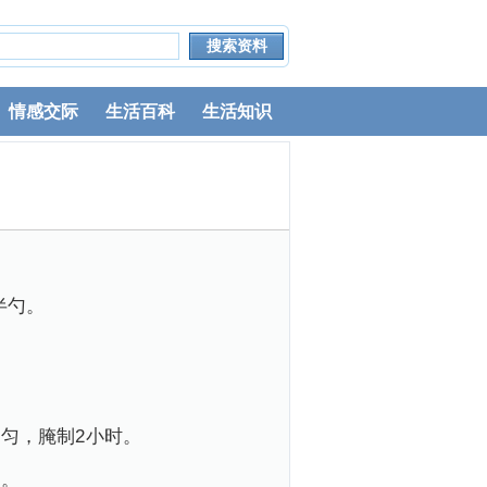
情感交际
生活百科
生活知识
半勺。
拌匀，腌制2小时。
水。