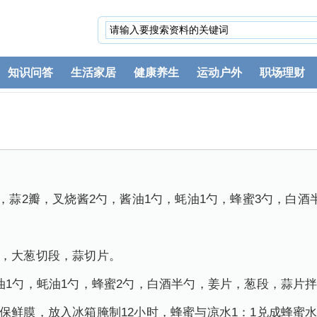
知识问答
生活家居
健康养生
运动户外
职场理财
段，蒜2瓣，叉烧酱2勺，酱油1勺，蚝油1勺，蜂蜜3勺，白酒
片，大葱切段，蒜切片。
酱油1勺，蚝油1勺，蜂蜜2勺，白酒半勺，姜片，葱段，蒜片
上保鲜膜，放入冰箱腌制12小时，蜂蜜与凉水1：1兑成蜂蜜