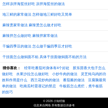
怎样凉拌海蜇丝好吃 凉拌海蜇丝的做法
地三鲜的家常做法 怎样做地三鲜好吃又简单
麻辣烫家常做法 麻辣烫怎么做才好吃
麻辣拌怎么做好吃 麻辣拌家常做法
干煸四季豆的做法 怎么做干煸四季豆才好吃
干挂面怎么做焖面不粘 具体干挂面做焖面不粘的方法
猜你喜欢：
经常吃番茄对身体有4个好处
胶东茴香大包子怎么
做好吃
水果沙拉怎么做好吃
小炒牛肉的做法
灵芝炖乌鸡的功
效和作用是什么
西兰花炒肉的做法
番茄酱的做法
豆腐脑最简
单的做法
吃南瓜时需谨记的禁忌
牛板筋怎么煮烂，煮牛板筋
的技巧
© 2026 小知经验
信息来自网络 所有数据仅供参考