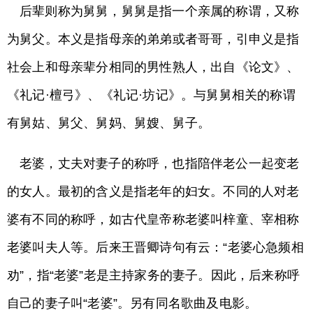
后辈则称为舅舅，舅舅是指一个亲属的称谓，又称
为舅父。本义是指母亲的弟弟或者哥哥，引申义是指
社会上和母亲辈分相同的男性熟人，出自《论文》、
《礼记·檀弓》、《礼记·坊记》。与舅舅相关的称谓
有舅姑、舅父、舅妈、舅嫂、舅子。
老婆，丈夫对妻子的称呼，也指陪伴老公一起变老
的女人。最初的含义是指老年的妇女。不同的人对老
婆有不同的称呼，如古代皇帝称老婆叫梓童、宰相称
老婆叫夫人等。后来王晋卿诗句有云：“老婆心急频相
劝”，指“老婆”老是主持家务的妻子。因此，后来称呼
自己的妻子叫“老婆”。另有同名歌曲及电影。