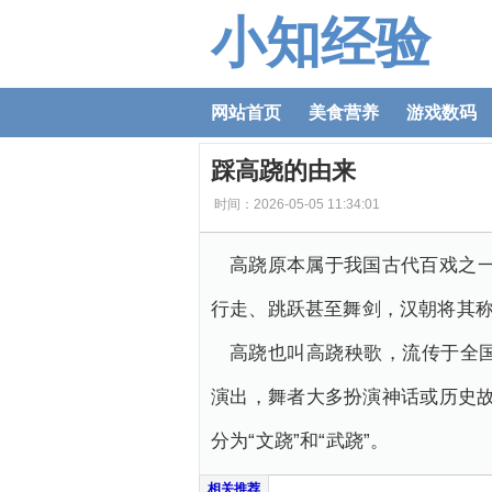
小知经验
网站首页
美食营养
游戏数码
踩高跷的由来
时间：2026-05-05 11:34:01
高跷原本属于我国古代百戏之
行走、跳跃甚至舞剑，汉朝将其称
高跷也叫高跷秧歌，流传于全
演出，舞者大多扮演神话或历史故
分为“文跷”和“武跷”。