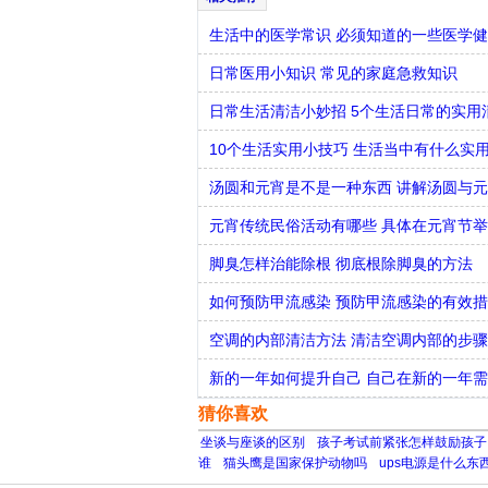
生活中的医学常识 必须知道的一些医学
日常医用小知识 常见的家庭急救知识
日常生活清洁小妙招 5个生活日常的实用
10个生活实用小技巧 生活当中有什么实
汤圆和元宵是不是一种东西 讲解汤圆与
元宵传统民俗活动有哪些 具体在元宵节
脚臭怎样治能除根 彻底根除脚臭的方法
如何预防甲流感染 预防甲流感染的有效
空调的内部清洁方法 清洁空调内部的步
新的一年如何提升自己 自己在新的一年
猜你喜欢
坐谈与座谈的区别
孩子考试前紧张怎样鼓励孩子
谁
猫头鹰是国家保护动物吗
ups电源是什么东