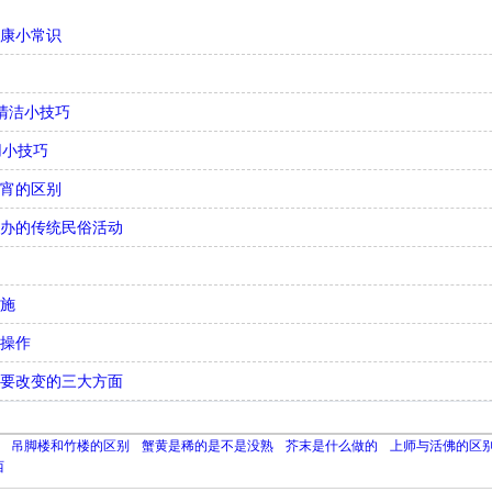
健康小常识
清洁小技巧
用小技巧
元宵的区别
举办的传统民俗活动
措施
骤操作
需要改变的三大方面
吊脚楼和竹楼的区别
蟹黄是稀的是不是没熟
芥末是什么做的
上师与活佛的区
西