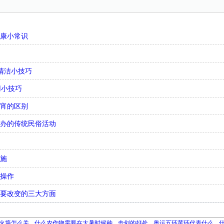
健康小常识
清洁小技巧
用小技巧
元宵的区别
举办的传统民俗活动
措施
骤操作
需要改变的三大方面
火墙怎么关
什么农作物需要在大暑时候种
击剑的好处
奥运五环黄环代表什么