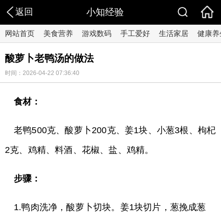
返回
小知经验
网站首页
美食营养
游戏数码
手工爱好
生活家居
健康养
酸萝卜老鸭汤的做法
时间：2026-04-22 07:36:40
食材：
老鸭500克、酸萝卜200克、姜1块、小葱3根、枸杞
2克、鸡精、料酒、花椒、盐、鸡精。
步骤：
1.鸭肉洗净，酸萝卜切块。姜1块切片，葱挽成葱