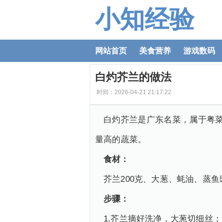
小知经验
网站首页
美食营养
游戏数码
白灼芥兰的做法
时间：2026-04-21 21:17:22
白灼芥兰是广东名菜，属于粤
量高的蔬菜。
食材：
芥兰200克、大葱、蚝油、蒸鱼
步骤：
1.芥兰摘好洗净，大葱切细丝；