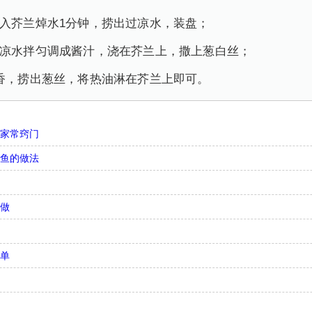
放入芥兰焯水1分钟，捞出过凉水，装盘；
、凉水拌匀调成酱汁，浇在芥兰上，撒上葱白丝；
炸香，捞出葱丝，将热油淋在芥兰上即可。
法家常窍门
带鱼的做法
何做
简单