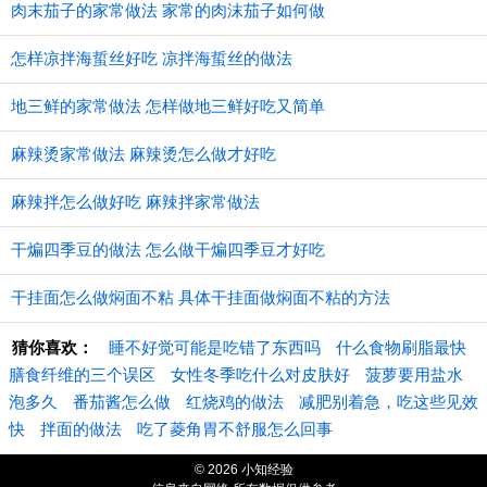
肉末茄子的家常做法 家常的肉沫茄子如何做
怎样凉拌海蜇丝好吃 凉拌海蜇丝的做法
地三鲜的家常做法 怎样做地三鲜好吃又简单
麻辣烫家常做法 麻辣烫怎么做才好吃
麻辣拌怎么做好吃 麻辣拌家常做法
干煸四季豆的做法 怎么做干煸四季豆才好吃
干挂面怎么做焖面不粘 具体干挂面做焖面不粘的方法
猜你喜欢：
睡不好觉可能是吃错了东西吗
什么食物刷脂最快
膳食纤维的三个误区
女性冬季吃什么对皮肤好
菠萝要用盐水
泡多久
番茄酱怎么做
红烧鸡的做法
减肥别着急，吃这些见效
快
拌面的做法
吃了菱角胃不舒服怎么回事
© 2026 小知经验