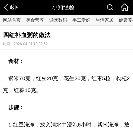
返回
小知经验
网站首页
美食营养
游戏数码
手工爱好
生活家居
健康养
四红补血粥的做法
时间：2026-04-21 19:32:52
食材：
紫米70克，红豆20克，花生20克，红枣5粒，枸杞2
克，红糖10克。
步骤：
1.红豆洗净，放入清水中浸泡6小时，紫米洗净，放