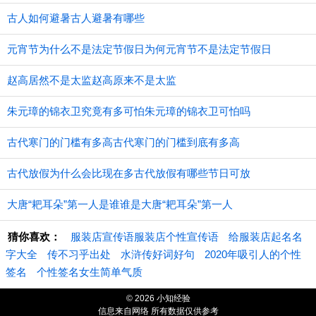
古人如何避暑古人避暑有哪些
元宵节为什么不是法定节假日为何元宵节不是法定节假日
赵高居然不是太监赵高原来不是太监
朱元璋的锦衣卫究竟有多可怕朱元璋的锦衣卫可怕吗
古代寒门的门槛有多高古代寒门的门槛到底有多高
古代放假为什么会比现在多古代放假有哪些节日可放
大唐“耙耳朵”第一人是谁谁是大唐“耙耳朵”第一人
猜你喜欢：
服装店宣传语服装店个性宣传语
给服装店起名名
字大全
传不习乎出处
水浒传好词好句
2020年吸引人的个性
签名
个性签名女生简单气质
© 2026 小知经验
信息来自网络 所有数据仅供参考