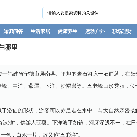
知识问答
生活家居
健康养生
运动户外
职场理财
在哪里
，位于福建省宁德市屏南县。平坦的岩石河床一石而就，在阳
老峰、中洋、燕潭、下洋、沙帽岩等。五老峰山形秀丽，位
似于浴缸的形状，游客可以赤足走在水中，与大自然亲密接
游泳池”，供游人玩耍。下洋波平如镜，河床深浅不一，在
十色，白炽一片，故又称“五彩洋”。