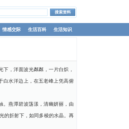
情感交际
生活百科
生活知识
光下，洋面波光粼粼，一片白炽，
于白水洋边上，在五老峰上凭高俯
触。燕潭碧波荡漾，清幽妍丽，由
日光的折射下，如同多棱的水晶。再