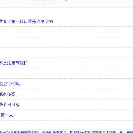
世界上第一只口罩是谁发明的
不是法定节假日
衣卫可怕吗
底有多高
些节日可放
”第一人
杜苏芮台风将在哪里登陆
武夷山是在哪里
电视剧亲爱的你在哪里大结局
春天在