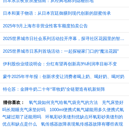
日本东京夜景浪漫指南：从经典地标到隐秘胜地
日本和菓子物语：从日本宫廷御膳到现代创新的甜蜜传承
2025年9月上海市非营业性客车额度拍卖公告
2025世界城市日社会系列活动拉开序幕，探寻社区花园里的智慧应用
2025世界城市日系列首场活动：一起探秘家门口的“魔法花园”
伊利股份业绩说明会：分红有望再创新高9%利润率目标不变
蒙牛2025年半年报：创新求变让消费者喝上奶、喝好奶、喝对奶
特仑苏：金牌牛奶二十年“草牧奶”全链塑造有机新矩阵
猜你喜欢：
氧气袋如何充气给氧气袋充气的方法
充气床垫好
吗长期睡充气床垫好吗
1000ml便携式氧气罐能用多久便携式氧
气罐过期了还能用吗
环氧彩砂美缝剂优缺点环氧彩砂美缝剂的
优点和缺点是什么
氧传感器故障表现氧传感器故障有哪些表现