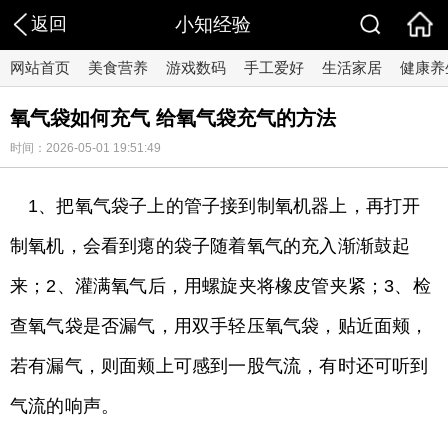
返回
小知经验
网站首页
美食营养
游戏数码
手工爱好
生活家居
健康养
氧气袋如何充气 给氧气袋充气的方法
时间：2026-05-01 19:51:49
1、把氧气袋子上的管子接到制氧机器上，再打开
制氧机，会看到瘪的袋子随着氧气的充入渐渐鼓起
来；2、灌满氧气后，用螺旋夹将橡皮管夹紧；3、检
查氧气袋是否漏气，用双手轻压氧气袋，贴近面颊，
若有漏气，则面颊上可感到一股气流，有时还可听到
气流的响声。