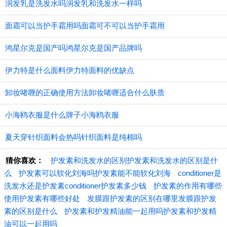
润发乳是洗发水吗润发乳和洗发水一样吗
面霜可以当护手霜用吗面霜可不可以当护手霜用
鸿星尔克是国产吗鸿星尔克是国产品牌吗
伊力特是什么面料伊力特面料的优缺点
卸妆啫喱的正确使用方法卸妆啫喱适合什么肤质
小海鸥衣服是什么牌子小海鸥衣服
夏天穿针织面料会热吗针织面料是纯棉吗
猜你喜欢：
护发素和洗发水的区别护发素和洗发水的区别是什
么
护发素可以软化刘海吗护发素能不能软化刘海
conditioner是
洗发水还是护发素conditioner护发素多少钱
护发素的作用有哪些
使用护发素有哪些好处
发膜跟护发素的区别在哪里发膜跟护发
素的区别是什么
护发素和护发精油能一起用吗护发素和护发精
油可以一起用吗