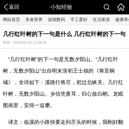
返回
小知经验
网站首页
美食营养
游戏数码
手工爱好
生活家居
健康养
几行红叶树的下一句是什么 几行红叶树的下一句
时间：2026-04-25 11:08:28
“几行红叶树”的下一句是无数夕阳山。“几行红叶
树，无数夕阳山”出自明末清初王士禛的《将至桐
城》，全诗如下：溪路行将尽，初过北峡关。几行红
叶树，无数夕阳山。乡信凭黄耳，归心放白鹇。龙眠
图画里，安得一追攀。
译文：临溪的小路快要走到尽头的时候，我刚好翻