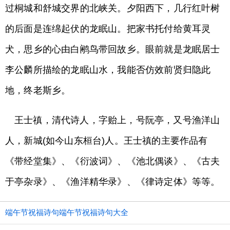
过桐城和舒城交界的北峡关。夕阳西下，几行红叶树
的后面是连绵起伏的龙眠山。把家书托付给黄耳灵
犬，思乡的心由白鹇鸟带回故乡。眼前就是龙眠居士
李公麟所描绘的龙眠山水，我能否仿效前贤归隐此
地，终老斯乡。
王士禛，清代诗人，字贻上，号阮亭，又号渔洋山
人，新城(如今山东桓台)人。王士禛的主要作品有
《带经堂集》、《衍波词》、《池北偶谈》、《古夫
于亭杂录》、《渔洋精华录》、《律诗定体》等等。
端午节祝福诗句端午节祝福诗句大全